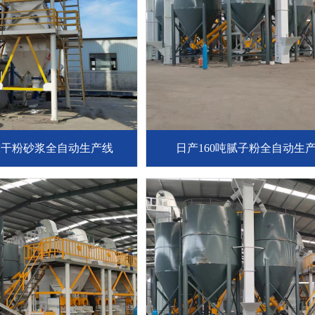
0吨干粉砂浆全自动生产线
日产160吨腻子粉全自动生