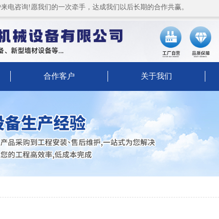
来电咨询!愿我们的一次牵手，达成我们以后长期的合作共赢。
合作客户
关于我们