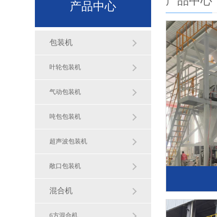
产品中心
产品中心
包装机
叶轮包装机
气动包装机
吨包包装机
超声波包装机
敞口包装机
混合机
6方混合机