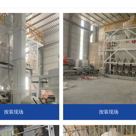
按装现场
按装现场