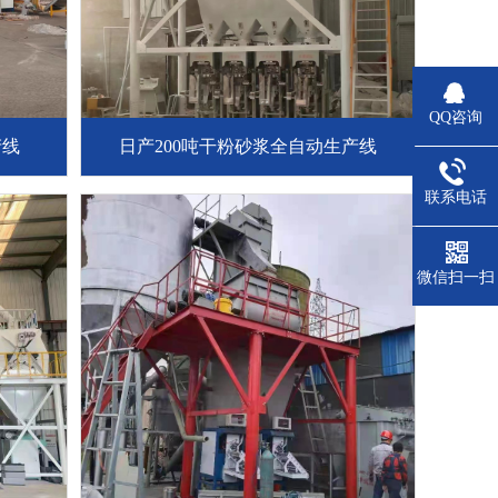
QQ咨询
产线
日产200吨干粉砂浆全自动生产线
联系电话
微信扫一扫