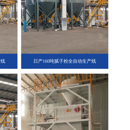
产线
日产160吨腻子粉全自动生产线