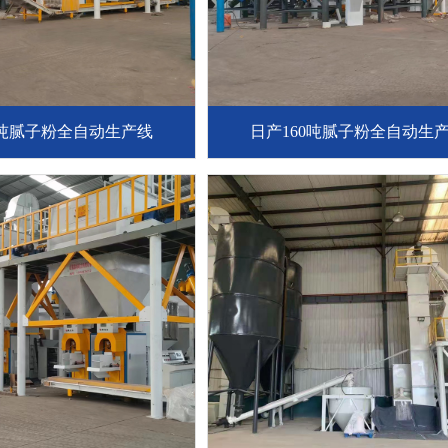
0吨腻子粉全自动生产线
日产160吨腻子粉全自动生