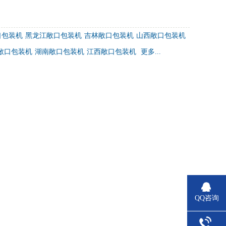
口包装机
黑龙江敞口包装机
吉林敞口包装机
山西敞口包装机
敞口包装机
湖南敞口包装机
江西敞口包装机
更多...
QQ咨询