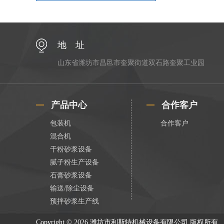
地 址
山东省潍坊市昌邑市奎聚街道双石路奎聚工业园
产品中心
合作客户
包装机
合作客户
混合机
干粉砂浆设备
腻子粉生产设备
石膏砂浆设备
输送/除尘设备
预拌砂浆生产线
Copyright © 2026 潍坊市利斯特机械设备有限公司 版权所有