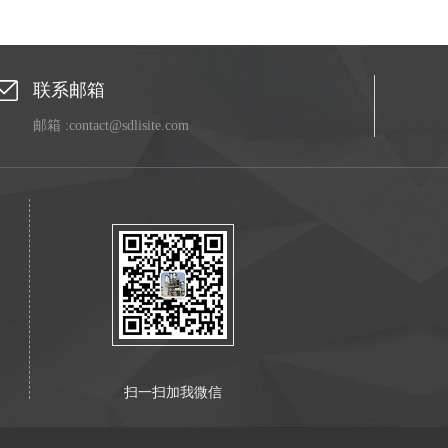
联系邮箱
邮箱 :contact@sdlisite.com
扫一扫加我微信