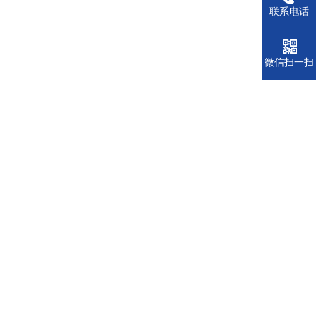
联系电话
微信扫一扫