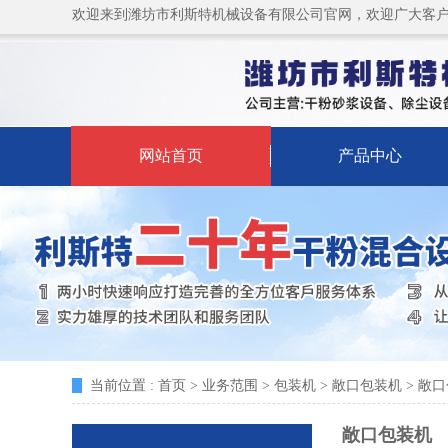
欢迎来到潍坊市利斯特机械设备有限公司官网，欢迎广大客户
网站首页
产品中心
当前位置 :
首页
>
业务范围
>
包装机
>
敞口包装机
>
敞口
敞口包装机