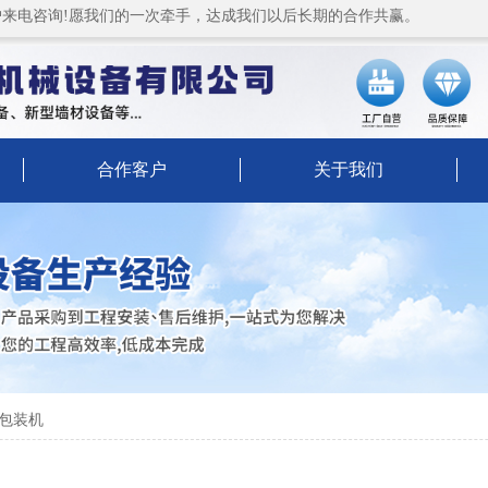
来电咨询!愿我们的一次牵手，达成我们以后长期的合作共赢。
合作客户
关于我们
包装机