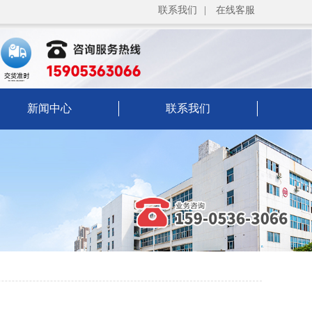
联系我们
|
在线客服
新闻中心
联系我们